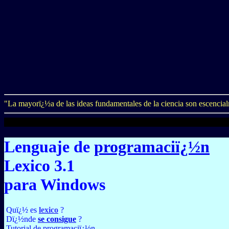
"La mayorï¿½a de las ideas fundamentales de la ciencia son escencia
Lenguaje de
programaciï¿½n
Lexico 3.1
para Windows
Quï¿½ es
lexico
?
Dï¿½nde
se consigue
?
Tutorial de programaciï¿½n