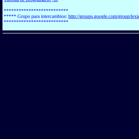
**************************
***** Grupo para intercambios:
http://groups.google.com/group/le
**************************