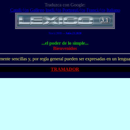
Traduzca con Google:
Catalï¿½n
Gallego
Inglï¿½s
Portuguï¿½s
Francï¿½s
Italiano
Nov.5.2009 ---
Julio.23.2020
...el poder de lo simple...
Bienvenidos
lmente sencillas y, por regla general pueden ser expresadas en un len
TRAMADOR